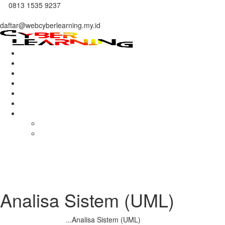
0813 1535 9237
daftar@webcyberlearning.my.id
Home
About Us
Courses
Mentors
Benefits
Contacts
More
Gallery
Store
Analisa Sistem (UML)
Home
Semua Kursus
...
Analisa Sistem (UML)