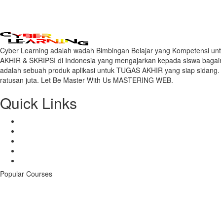
Cyber Learning adalah wadah Bimbingan Belajar yang Kompetensi unt
AKHIR & SKRIPSI di Indonesia yang mengajarkan kepada siswa bagai
adalah sebuah produk aplikasi untuk TUGAS AKHIR yang siap sidang. 
ratusan juta. Let Be Master With Us MASTERING WEB.
Quick Links
Benefits
Mentors
Courses
Store
Contacts
Popular Courses
Algoritma & StrukData
1
Views
Android & iOS App