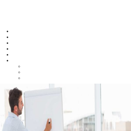
Cyber Learning
Boot Camp Coding Course & School
Home
About Us
Courses
Mentors
Benefits
More
Contacts
Gallery
Store