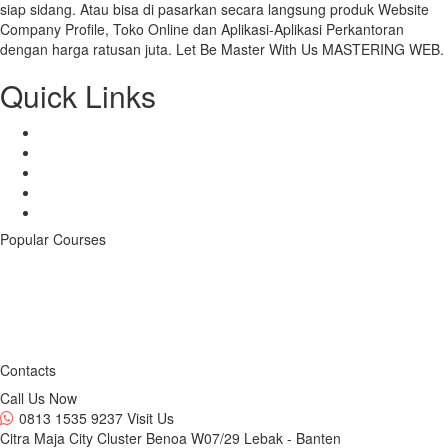
siap sidang. Atau bisa di pasarkan secara langsung produk Website
Company Profile, Toko Online dan Aplikasi-Aplikasi Perkantoran
dengan harga ratusan juta. Let Be Master With Us MASTERING WEB.
Quick Links
Benefits
Mentors
Courses
Store
Contacts
Popular Courses
Web Instan Course - Liburan
1
Views
Android & iOS App
1
Views
Contacts
Call Us Now
0813 1535 9237
Visit Us
Citra Maja City Cluster Benoa W07/29 Lebak - Banten