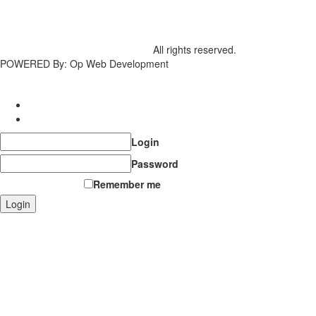
Copyright Cyber Learning © 2026
All rights reserved.
POWERED By: Op Web Development
Login
Register
Login
Password
Forgot password?
Remember me