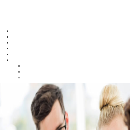
Cyber Learning
Boot Camp Coding Course & School
Home
About Us
Courses
Mentors
Benefits
More
Contacts
Gallery
Store