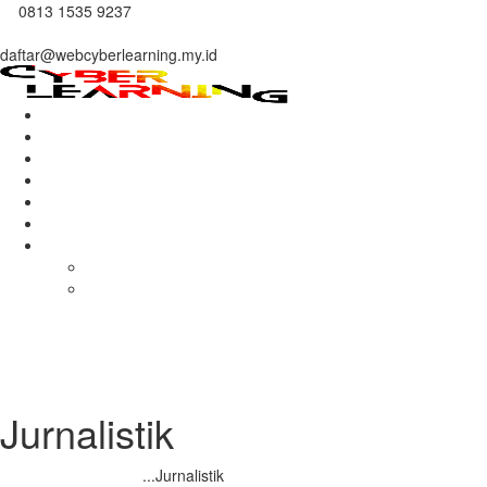
0813 1535 9237
daftar@webcyberlearning.my.id
Home
About Us
Courses
Mentors
Benefits
Contacts
More
Gallery
Store
Jurnalistik
Home
Semua Kursus
...
Jurnalistik