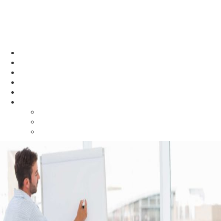
Cyber Learning
Boot Camp Coding Course & School
Home
About Us
Courses
Mentors
Benefits
More
Contacts
Gallery
Store