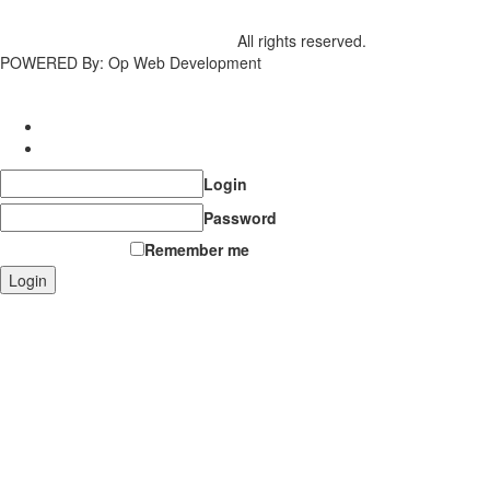
Copyright Cyber Learning © 2026
All rights reserved.
POWERED By: Op Web Development
Login
Register
Login
Password
Forgot password?
Remember me