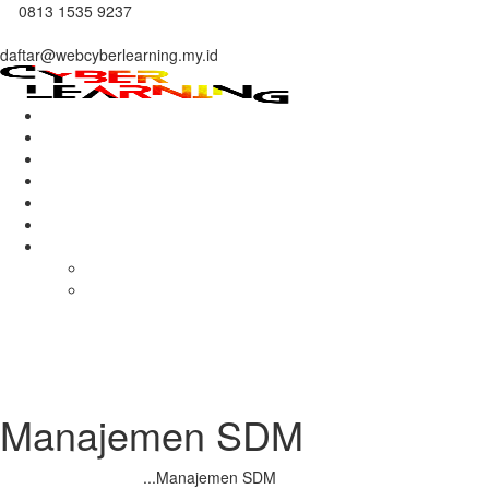
0813 1535 9237
daftar@webcyberlearning.my.id
Home
About Us
Courses
Mentors
Benefits
Contacts
More
Gallery
Store
Manajemen SDM
Home
Semua Kursus
...
Manajemen SDM