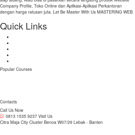
Company Profile, Toko Online dan Aplikasi-Aplikasi Perkantoran
dengan harga ratusan juta. Let Be Master With Us MASTERING WEB.
Quick Links
Benefits
Mentors
Courses
Store
Contacts
Popular Courses
1
Views
Android & iOS App
1
Views
Contacts
Call Us Now
0813 1535 9237
Visit Us
Citra Maja City Cluster Benoa W07/29 Lebak - Banten