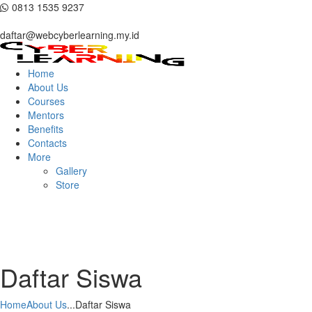
0813 1535 9237
daftar@webcyberlearning.my.id
Home
About Us
Courses
Mentors
Benefits
Contacts
More
Gallery
Store
Daftar Siswa
Home
About Us
...
Daftar Siswa