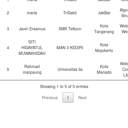
Algo
2
maria
TriSakti
JakBar
Str
Kota
Web
3
Javin Erasmus
SMK Telkom
Tangerang
We
SITI
Kota
4
HIDAYATUL
MAN 3 KEDIRI
Mojokerto
MUWAKHIDAH
Web
Rahmad
Kota
5
Universitas lia
Co
marpaung
Manado
Li
Showing 1 to 5 of 5 entries
Previous
1
Next