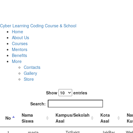
Cyber Learning
Coding Course & School
Home
About Us
Courses
Mentors
Benefits
More
Contacts
Gallery
Store
Show
entries
Search:
Nama
Kampus/Sekolah
Kota
Na
No
Siswa
Asal
Asal
Ku
1
maria
TriSakti
JakBar
Web